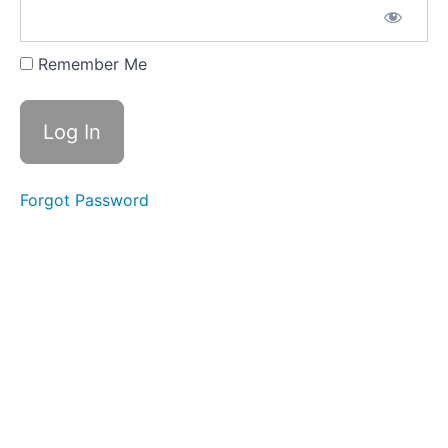
Questions（は
い・いいえで
答える質問）
Remember Me
Lesson 2｜
What
Questions（何？
の質問）
Lesson 3
｜Where
Forgot Password
Questions（ど
こ？の質問）
Lesson 4
｜When
Questions（い
つ？の質問）
Lesson 5
｜Who
Questions（だ
れ？の質問）
Lesson 6