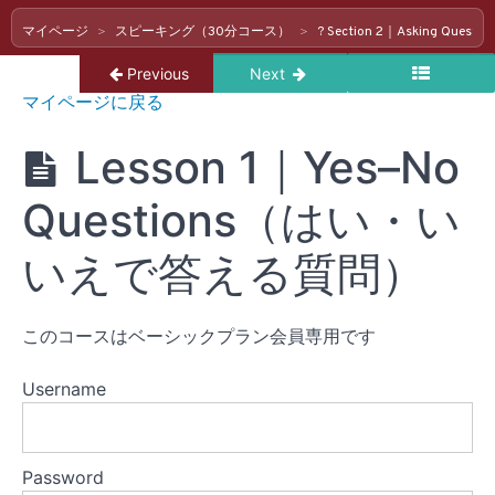
を
話
マイページ
スピーキング（30分コース）
? Section 2｜Asking Ques
そ
Return to course: スピーキング（30分コース）
う
Previous
Next
スピ
マイページに戻る
ーキ
?
ング
Lesson 1｜Yes–No
Section
（30
分コ
2
ー
｜
Questions（はい・い
ス）
Asking
Questions
いえで答える質問）
–
質
問
このコースはベーシックプラン会員専用です
を
作
Username
ろ
う
Lesson 1
Password
｜Yes–No