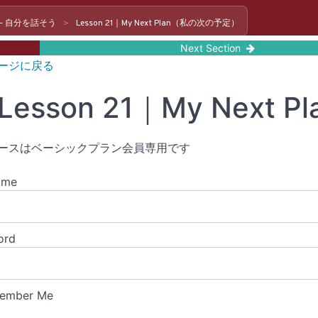
ife – 自分を話そう
Lesson 21｜My Next Plan（私の次の予定）
Next Section
ージに戻る
Lesson 21｜My Nex
ースはベーシックプラン会員専用です
ame
ord
ember Me