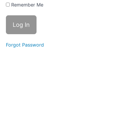
Remember Me
Week
3 At
a
Cafe
Week 2
Forgot Password
Washing
My
Face
Week 1
Morning
Routine
マ
イ
ペ
ー
ジ