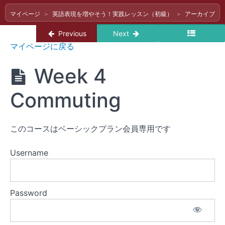
マイページ
英語表現を増やそう！実践レッスン（初級）
アーカイブ（
Week 9
Return to course: 英語表現を増やそう！実
Previous
Next
Cooking
英語
マイページに戻る
表現
Week 8
を増
Summer
Week 4
やそ
in
う！
Japan
実践
Commuting
レッ
Week
7
スン
Grocery
（初
Shopping
このコースはベーシックプラン会員専用です
級）
Week
6
Username
Household
Problems
Week 5
Password
Smartphone
Week 4
Commuting