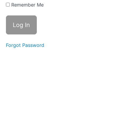
Remember Me
Week 4
Commuting
Week
3 At
a
Cafe
Forgot Password
Week 2
Washing
My
Face
Week 1
Morning
Routine
マ
イ
ペ