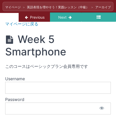
講
マイページ
英語表現を増やそう！実践レッスン（中級）
アーカイブ（
OK）
Return to course: 英語表現を増やそう！実
Previous
Next
英語
マイページに戻る
Week 9
表現
Cooking
を増
Week 5
やそ
う！
Week 8
実践
Smartphone
Summer
レッ
in
Japan
スン
（中
Week
このコースはベーシックプラン会員専用です
級）
7
Grocery
Shopping
Username
Week
6
Household
Password
Problems
Week 5
Smartphone