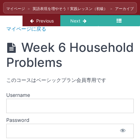
つ
マイページ
英語表現を増やそう！実践レッスン（初級）
アーカイブ（
で
も
Return to course: 英語表現を増やそう！実
Previous
Next
受
英語
マイページに戻る
講
表現
OK）
を増
Week 6 Household
やそ
う！
実践
Problems
Week 9
レッ
Cooking
スン
（初
Week 8
このコースはベーシックプラン会員専用です
級）
Summer
in
Japan
Username
Week
7
Grocery
Password
Shopping
Week
6