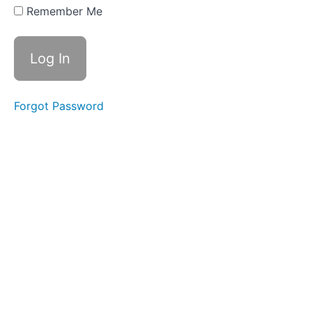
Household
Remember Me
Problems
Week 5
Smartphone
Week 4
Commuting
Forgot Password
Week
3 At
a
Cafe
Week 2
Washing
My
Face
Week 1
Morning
Routine