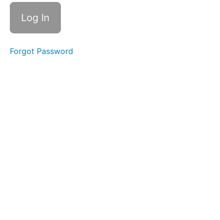
&
Flying
Sightseeing
Forgot Password
Travel
Problems
Hobbies
&
Entertainment
(7)
Work
&
Study
(7)
People
&