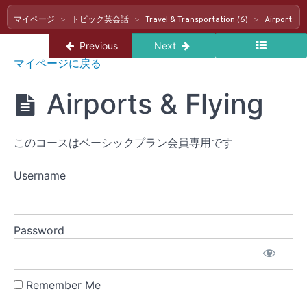
Shopping
マイページ
トピック英会話
Travel & Transportation (6)
Airports & 
&
Services
Return to course: トピック英会話
Previous
Next
(4)
ト
マイページに戻る
ピ
ッ
Travel
Airports & Flying
ク
&
英
Transportation
会
(6)
話
このコースはベーシックプラン会員専用です
Getting
Username
Around
Travel
Password
Plans
Hotels &
Accommodation
Remember Me
Airports