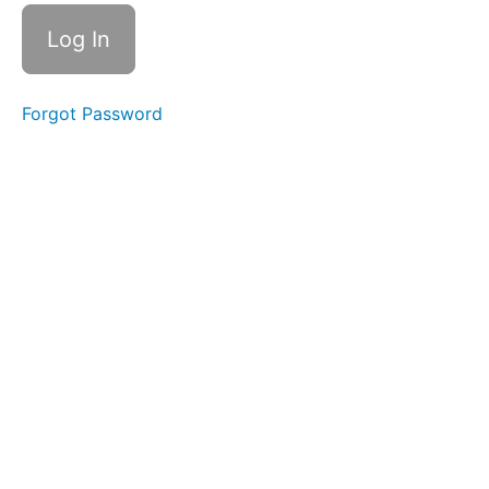
Relaxing
at Home
Busy
Forgot Password
Days
Daily
Habits
Food
&
Dining
(4)
Shopping
&
Services
(4)