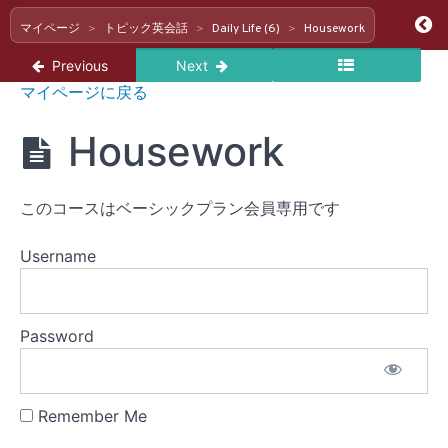
Ret
マイページ
トピック英会話
Daily Life (6)
Housework
Previous
Next
ト
マイページに戻る
ピ
ッ
Housework
ク
英
会
Daily
話
このコースはベーシックプラン会員専用です
Life
(6)
Username
Weekend
Plans
Password
Evening
Routine
Remember Me
Housework