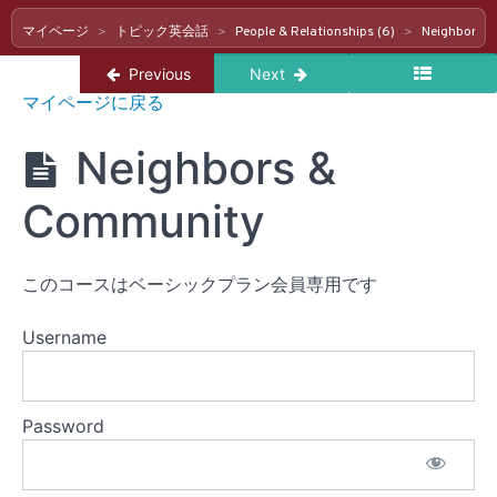
Work
マイページ
トピック英会話
People & Relationships (6)
Neighbors 
&
Return to course: トピック英会話
Previous
Next
Study
ト
(7)
マイページに戻る
ピ
ッ
Neighbors &
ク
People
英
&
会
Community
Relationships
話
(6)
このコースはベーシックプラン会員専用です
Friends
Username
Family
Childhood
Password
Memories
Neighbors