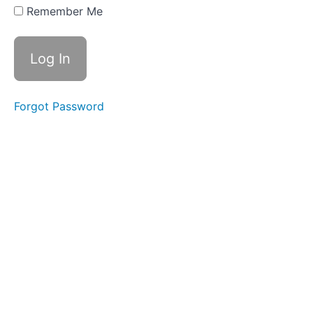
&
Remember Me
Community
Teachers
&
Mentors
Forgot Password
Meeting
New
People
Health
&
Lifestyle
(6)
Technology
&
Society
(5)