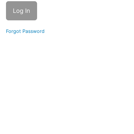
Life
Balance
Healthy
Eating
Forgot Password
Technology
&
Society
(5)
マ
イ
ペ
ー
ジ
に
戻
る