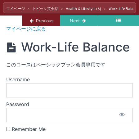
マイページ
トピック英会話
Health & Lifestyle (6)
Work-Life Balanc
Health
Return to course: トピック英会話
Previous
Next
&
ト
Lifestyle
マイページに戻る
ピ
(6)
ッ
Work-Life Balance
ク
英
Staying
会
Healthy
話
このコースはベーシックプラン会員専用です
Exercise
&
Username
Fitness
Sleep
Password
Stress
&
Relaxation
Remember Me
Work-