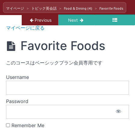
マイページ
トピック英会話
Food & Dining (4)
Favorite Foods
Return to course: トピック英会話
Previous
Next
ト
マイページに戻る
ピ
ッ
Favorite Foods
ク
英
会
話
このコースはベーシックプラン会員専用です
Daily
Life
(6)
Username
Food
&
Password
Dining
(4)
Remember Me
Favorite