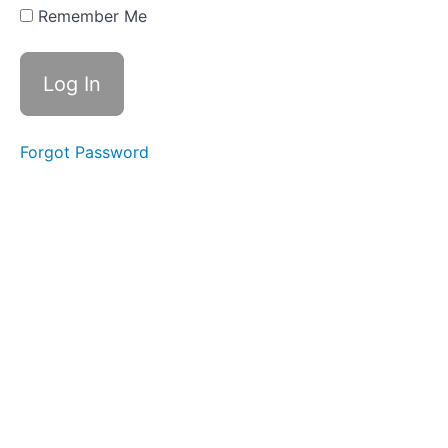
&
Remember Me
Learning
Learning
English
Online
Forgot Password
Learning
Working
from
Home
Career
Changes
School
Days
People
&