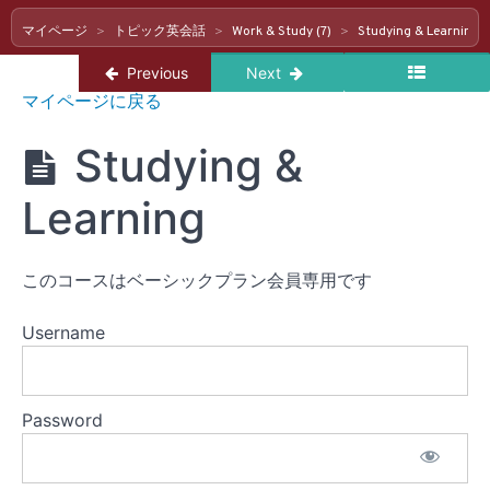
Travel
マイページ
トピック英会話
Work & Study (7)
Studying & Learning
&
Return to course: トピック英会話
Transportation
Previous
Next
ト
(6)
マイページに戻る
ピ
ッ
Studying &
Hobbies
ク
英
&
会
Learning
Entertainment
話
(7)
このコースはベーシックプラン会員専用です
Work
&
Study
Username
(7)
Password
Work
Studying