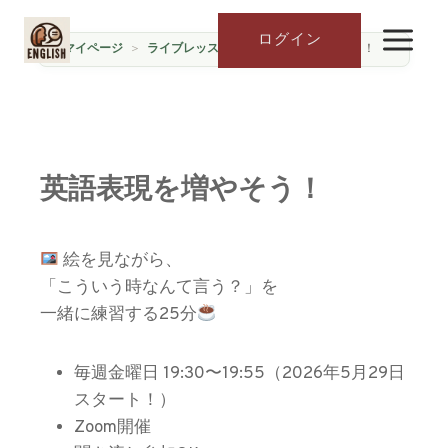
内
容
ログイン
マイページ
ライブレッスン
英語表現を増やそう！
を
ス
キ
ッ
プ
英語表現を増やそう！
絵を見ながら、
「こういう時なんて言う？」を
一緒に練習する25分
毎週金曜日 19:30〜19:55（2026年5月29日
スタート！）
Zoom開催