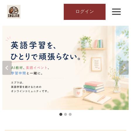
内
容
ログイン
を
ス
キ
ッ
プ