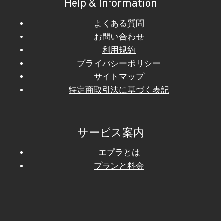
Help & Information
よくある質問
お問い合わせ
利用規約
プライバシーポリシー
サイトマップ
特定商取引法に基づく表記
サービス案内
エプラとは
プランと料金