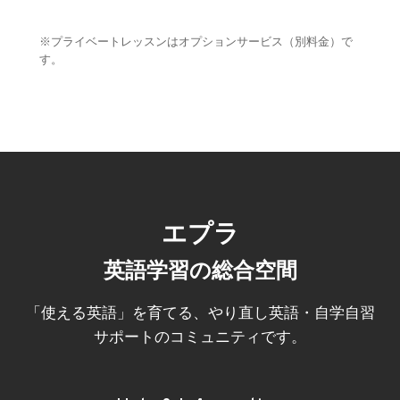
※プライベートレッスンはオプションサービス（別料金）で
す。
エプラ
英語学習の総合空間
「使える英語」を育てる、やり直し英語・自学自習
サポートのコミュニティです。