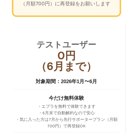
（月額700円）に再登録をお願いします
テストユーザー
0円​
（6月まで）
対象期間：2026年1月〜6月
今だけ無料体験
・エプラを無料で体験できます
・6月末で自動解約なので安心
・気に入った方は7月から先行サポータープラン（月額
700円）で再登録OK