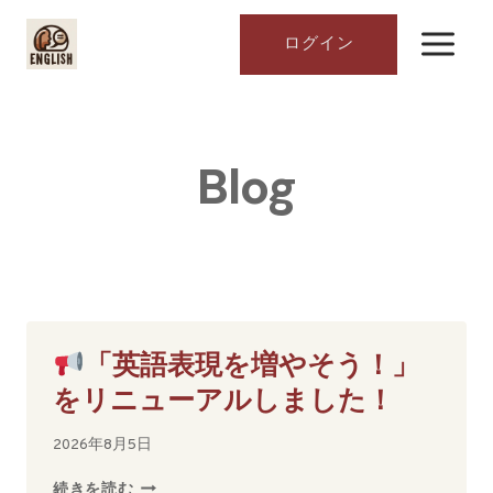
内
容
ログイン
を
ス
キ
ッ
Blog
プ
「英語表現を増やそう！」
をリニューアルしました！
2026年8月5日
続きを読む